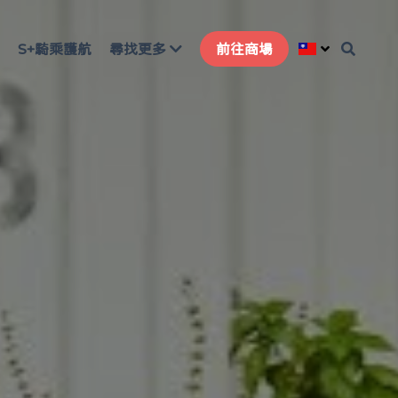
S+騎乘護航
尋找更多
前往商場